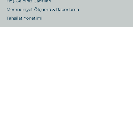
Hoş Geldiniz Çağrıları
Memnuniyet Ölçümü & Raporlama
Tahsilat Yönetimi
İletişim
Gayrettepe Mah. Yıldız Posta Caddesi 48/1 Beşiktaş,
İstanbul
Kızılsaray, 73. Sk. No:6 Bağımsız Bölüm 21, Muratpaşa,
Antalya
E-posta: info@londrakapitalistanbul.com
Telefon: +90 533 029 88 58
© 2023 Londra Kapital A.Ş