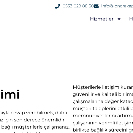
0533 029 88 58
info@londrakap
Hizmetler
H
Müşterilerle iletişim kura
timi
güvenilir ve kaliteli bir im
çalışmalarına değer katac
müşteri taleplerini etkili b
mıyla cevap verebilmek, daha
memnuniyetlerini artırmay
z için son derece önemlidir.
çalışanının verimli iletiş
ağlı müşterilerle çalışmanız,
birlikte bağlılık sürecini 