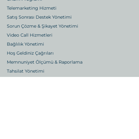
Telemarketing Hizmeti
Satış Sonrası Destek Yönetimi
Sorun Çözme & Şikayet Yönetimi
Video Call Hizmetleri
Bağlılık Yönetimi
Hoş Geldiniz Çağrıları
Memnuniyet Ölçümü & Raporlama
Tahsilat Yönetimi
İletişim
Gayrettepe Mah. Yıldız Posta Caddesi 48/1 Beşiktaş,
İstanbul
Kızılsaray, 73. Sk. No:6 Bağımsız Bölüm 21, Muratpaşa,
Antalya
E-posta: info@londrakapitalistanbul.com
Telefon: +90 533 029 88 58