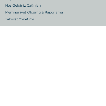
Hoş Geldiniz Çağrıları
Memnuniyet Ölçümü & Raporlama
Tahsilat Yönetimi
İletişim
Gayrettepe Mah. Yıldız Posta Caddesi 48/1 Beşiktaş,
İstanbul
Kızılsaray, 73. Sk. No:6 Bağımsız Bölüm 21, Muratpaşa,
Antalya
E-posta: info@londrakapitalistanbul.com
Telefon: +90 533 029 88 58