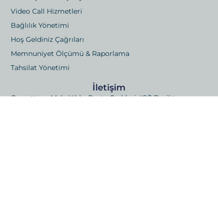
Video Call Hizmetleri
Bağlılık Yönetimi
Hoş Geldiniz Çağrıları
Memnuniyet Ölçümü & Raporlama
Tahsilat Yönetimi
İletişim
Gayrettepe Mah. Yıldız Posta Caddesi 48/1 Beşiktaş,
İstanbul
Kızılsaray, 73. Sk. No:6 Bağımsız Bölüm 21, Muratpaşa,
Antalya
E-posta: info@londrakapitalistanbul.com
Telefon: +90 533 029 88 58