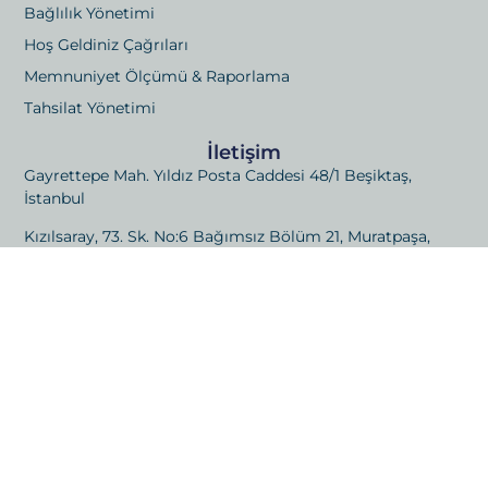
Bağlılık Yönetimi
Hoş Geldiniz Çağrıları
Memnuniyet Ölçümü & Raporlama
Tahsilat Yönetimi
İletişim
Gayrettepe Mah. Yıldız Posta Caddesi 48/1 Beşiktaş,
İstanbul
Kızılsaray, 73. Sk. No:6 Bağımsız Bölüm 21, Muratpaşa,
Antalya
E-posta: info@londrakapitalistanbul.com
Telefon: +90 533 029 88 58