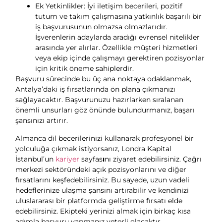
Ek Yetkinlikler: İyi iletişim becerileri, pozitif
tutum ve takım çalışmasına yatkınlık başarılı bir
iş başvurusunun olmazsa olmazlarıdır.
İşverenlerin adaylarda aradığı evrensel nitelikler
arasında yer alırlar. Özellikle müşteri hizmetleri
veya ekip içinde çalışmayı gerektiren pozisyonlar
için kritik öneme sahiplerdir.
Başvuru sürecinde bu üç ana noktaya odaklanmak,
Antalya’daki iş fırsatlarında ön plana çıkmanızı
sağlayacaktır. Başvurunuzu hazırlarken sıralanan
önemli unsurları göz önünde bulundurmanız, başarı
şansınızı artırır.
Almanca dil becerilerinizi kullanarak profesyonel bir
yolculuğa çıkmak istiyorsanız, Londra Kapital
İstanbul’un
kariyer
sayfas
ı
nı ziyaret edebilirsiniz. Çağrı
merkezi sektöründeki açık pozisyonlarını ve diğer
fırsatlarını keşfedebilirsiniz. Bu sayede, uzun vadeli
hedeflerinize ulaşma şansını artırabilir ve kendinizi
uluslararası bir platformda geliştirme fırsatı elde
edebilirsiniz. Ekipteki yerinizi almak için birkaç kısa
adımla başvuru yapmanız yeterli olacaktır.