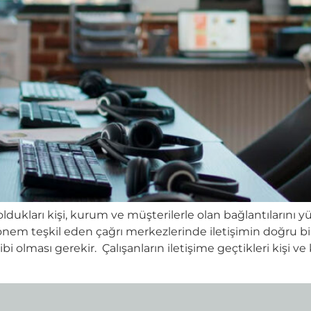
 oldukları kişi, kurum ve müşterilerle olan bağlantılarını 
 önem teşkil eden çağrı merkezlerinde iletişimin doğru bir
bi olması gerekir. Çalışanların iletişime geçtikleri kişi 