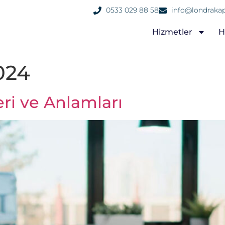
0533 029 88 58
info@londrakap
Hizmetler
H
024
ri ve Anlamları