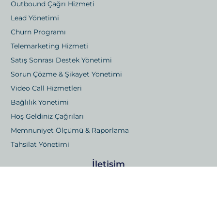
Outbound Çağrı Hizmeti
Lead Yönetimi
Churn Programı
Telemarketing Hizmeti
Satış Sonrası Destek Yönetimi
Sorun Çözme & Şikayet Yönetimi
Video Call Hizmetleri
Bağlılık Yönetimi
Hoş Geldiniz Çağrıları
Memnuniyet Ölçümü & Raporlama
Tahsilat Yönetimi
İletişim
Gayrettepe Mah. Yıldız Posta Caddesi 48/1 Beşiktaş,
İstanbul
Kızılsaray, 73. Sk. No:6 Bağımsız Bölüm 21, Muratpaşa,
Antalya