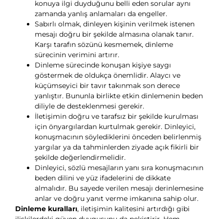
konuya ilgi duyduğunu belli eden sorular aynı
zamanda yanlış anlamaları da engeller.
Sabırlı olmak, dinleyen kişinin verilmek istenen
mesajı doğru bir şekilde almasına olanak tanır.
Karşı tarafın sözünü kesmemek, dinleme
sürecinin verimini artırır.
Dinleme sürecinde konuşan kişiye saygı
göstermek de oldukça önemlidir. Alaycı ve
küçümseyici bir tavır takınmak son derece
yanlıştır. Bununla birlikte etkin dinlemenin beden
diliyle de desteklenmesi gerekir.
İletişimin doğru ve tarafsız bir şekilde kurulması
için önyargılardan kurtulmak gerekir. Dinleyici,
konuşmacının söylediklerini önceden belirlenmiş
yargılar ya da tahminlerden ziyade açık fikirli bir
şekilde değerlendirmelidir.
Dinleyici, sözlü mesajların yanı sıra konuşmacının
beden dilini ve yüz ifadelerini de dikkate
almalıdır. Bu sayede verilen mesajı derinlemesine
anlar ve doğru yanıt verme imkanına sahip olur.
Dinleme kuralları
, iletişimin kalitesini artırdığı gibi
ilişkilerdeki güven duygusunu da pekiştirir. Hem