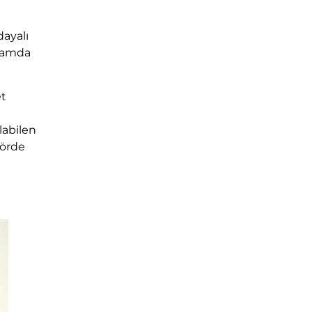
dayalı
nlamda
et
labilen
törde