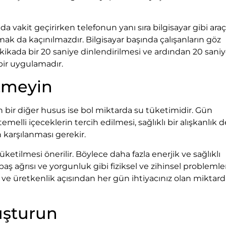
da vakit geçirirken telefonun yanı sıra bilgisayar gibi araç
mak da kaçınılmazdır. Bilgisayar başında çalışanların göz
kikada bir 20 saniye dinlendirilmesi ve ardından 20 sani
 bir uygulamadır.
Etmeyin
len bir diğer husus ise bol miktarda su tüketimidir. Gün
elli içeceklerin tercih edilmesi, sağlıklı bir alışkanlık de
n karşılanması gerekir.
üketilmesi önerilir. Böylece daha fazla enerjik ve sağlıklı
baş ağrısı ve yorgunluk gibi fiziksel ve zihinsel problemle
am ve üretkenlik açısından her gün ihtiyacınız olan miktar
uşturun