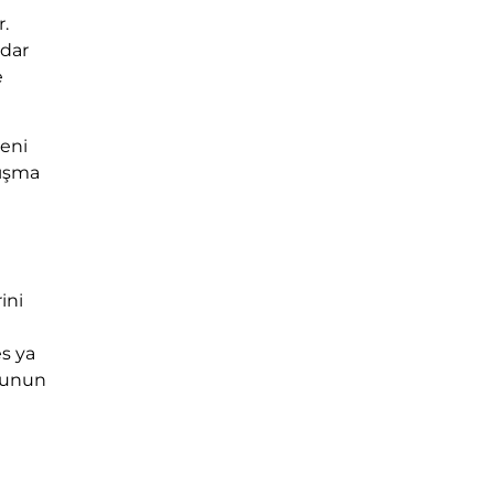
r.
adar
e
zeni
lışma
ini
es ya
 Bunun