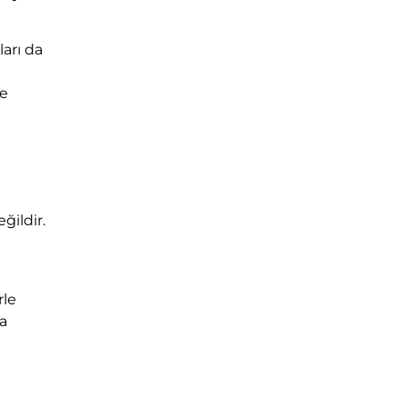
ları da
ye
ğildir.
rle
da