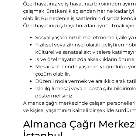
Özel hayatınız ve iş hayatınızı birbirinden ayı
çalışmak, üretkenlik açısından her ne kadar iyi
olabilir. Bu nedenle iş saatlerinin dışında kend
Özel hayatınızı iş hayatınızdan ayrı tutmak için 
Sosyal yaşamınızı ihmal etmemeli, aile ya 
Fiziksel veya zihinsel olarak geliştiren hob
kültürel ve sanatsal aktivitelere katılmayı 
İş ve özel hayatınızda aksaklıkların önüne
Mesai saatlerinde yaşanan yoğunluğu yöne
çözüm olabilir.
Düzenli mola vermek ve aralıklı olarak ta
İşle ilgili mesaj veya e-posta gibi bildiri
göstermelisiniz.
Almanca çağrı merkezinde çalışan personellerin 
ve kişisel yaşamınızı kaliteli bir şekilde sürd
Almanca Çağrı Merkezi İ
İstanbul