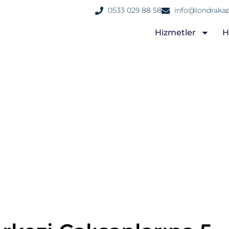
0533 029 88 58
info@londrakap
Hizmetler
H