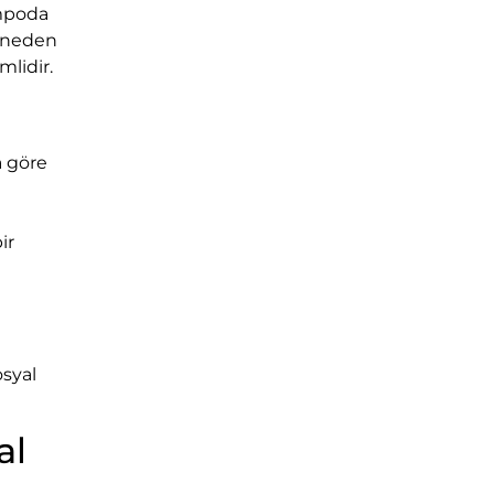
empoda
e neden
mlidir.
a göre
z.
ir
osyal
al