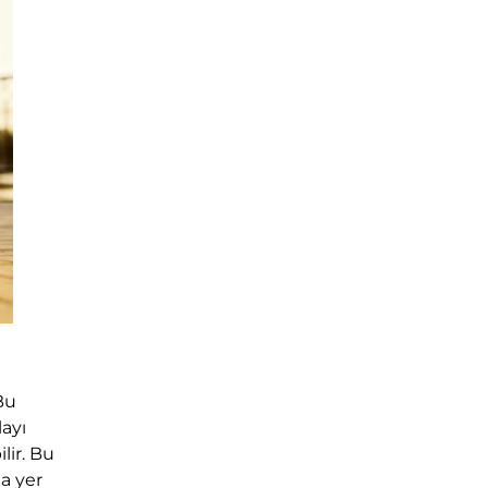
Bu
ayı
lir. Bu
a yer