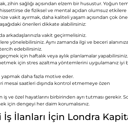
rmak, zihin sağlığı açısından elzem bir husustur. Yoğun t
 hissettirse de fiziksel ve mental açıdan olumsuz etkiler
inize vakit ayırmak, daha kaliteli yaşam açısından çok öne
aşağıdaki önerileri dikkate alabilirsiniz:
da arkadaşlarınızla vakit geçirmelisiniz.
ilere yönelebilirsiniz. Aynı zamanda ilgi ve beceri alanınız
tercih edebilirsiniz.
 geçmek için haftalık veya aylık planlamalar yapabilirsini
tmek için stres azaltma yöntemlerini uygulamanız iyi b
til yapmak daha fazla motive eder.
mleri mesai saatleri dışında kontrol etmemeye özen
iş ve özel hayatlarını birbirinden ayrı tutması gerekir. S
ürmek için dengeyi her daim korumalısınız.
ş İlanları İçin Londra Kapit