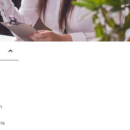
n
dra