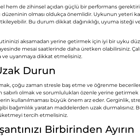
l hem de zihinsel açıdan güçlü bir performans gerektiri
yku düzeninin olması oldukça önemlidir. Uykunun yeteri k
kileyebilir. Bu durum dikkat dağınıklığı, uyuma isteği v
utininizi aksamadan yerine getirmek için iyi bir uyku dü
sayesinde mesai saatlerinde daha üretken olabilirsiniz. Ça
a ve uyanmaya dikkat etmelisiniz.
 Uzak Durun
ışmak, çoğu zaman stresle baş etme ve öğrenme beceriler
in sabırlı olmak ve sorumlulukları özenle yerine getirmek
erin kullanılmaması büyük önem arz eder. Gerginlik, str
 gibi bağımlılık yaratan maddelerden uzak durmalısınız.
tüketmeyi tercih etmelisiniz.
aşantınızı Birbirinden Ayırın