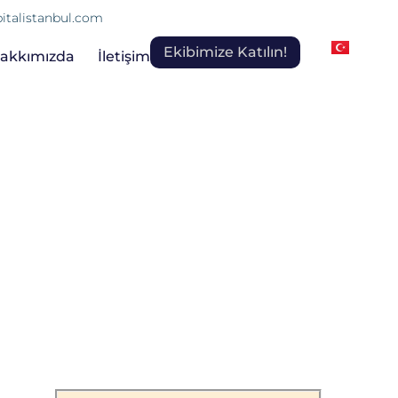
italistanbul.com
Ekibimize Katılın!
akkımızda
İletişim