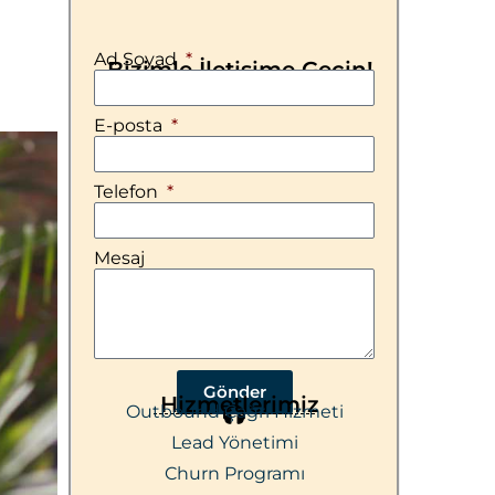
Ad Soyad
Bizimle İletişime Geçin!
E-posta
Telefon
Mesaj
Gönder
Hizmetlerimiz
Outbound Çağrı Hizmeti
Lead Yönetimi
Churn Programı